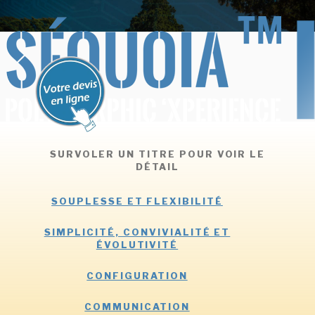
Aller
BERCEL INFORMATIQUE
SEQUOIA Polymorphic X'périence
au
contenu
principal
SURVOLER UN TITRE POUR VOIR LE
DÉTAIL
SOUPLESSE ET FLEXIBILITÉ
SIMPLICITÉ, CONVIVIALITÉ ET
ÉVOLUTIVITÉ
CONFIGURATION
COMMUNICATION