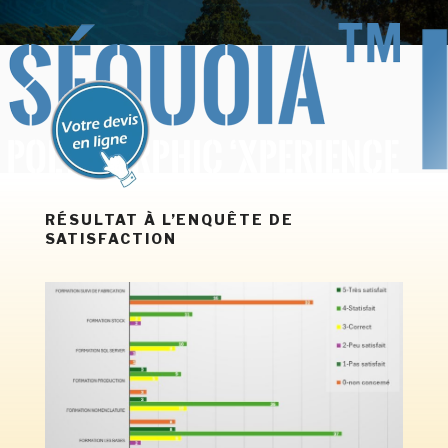
Aller
BERCEL INFORMATIQUE
SEQUOIA Polymorphic X'périence
au
contenu
principal
RÉSULTAT À L’ENQUÊTE DE
SATISFACTION