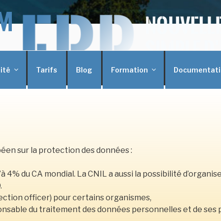
TIQUE
ité
Tarifs
Blog
Formation
Documentati
en sur la protection des données :
’à 4% du CA mondial. La CNIL a aussi la possibilité d’orga
.
ction officer) pour certains organismes,
onsable du traitement des données personnelles et de ses pr