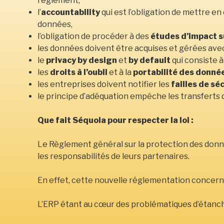
règlement,
l’
accountability
qui est l’obligation de mettre e
données,
l’obligation de procéder à des
études d’impact su
les données doivent être acquises et gérées ave
le
privacy by design
et
by default
qui consiste à
les
droits à l’oubli
et à la
portabilité des donné
les entreprises doivent notifier les
failles de sé
le principe d’adéquation empêche les transferts 
Que fait Séquoia pour respecter la loi :
Le Règlement général sur la protection des don
les responsabilités de leurs partenaires.
En effet, cette nouvelle réglementation concerne
L’ERP étant au cœur des problématiques d’étanch