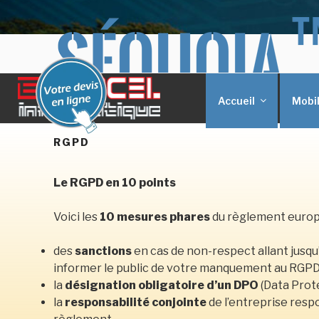
Aller
BERCEL INFORMA
au
SEQUOIA Polymorphic X'périence
contenu
principal
Accueil
Mobil
RGPD
Le RGPD en 10 points
Voici les
10 mesures phares
du règlement europé
des
sanctions
en cas de non-respect allant jusqu
informer le public de votre manquement au RGPD
la
désignation obligatoire d’un DPO
(Data Prote
la
responsabilité conjointe
de l’entreprise resp