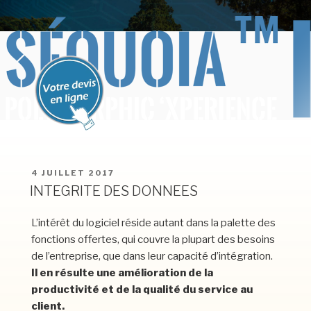
Aller
BERCEL INFORMATIQUE
SEQUOIA Polymorphic X'périence
au
contenu
principal
PUBLIÉ
4 JUILLET 2017
LE
INTEGRITE DES DONNEES
L’intérêt du logiciel réside autant dans la palette des
fonctions offertes, qui couvre la plupart des besoins
de l’entreprise, que dans leur capacité d’intégration.
Il en résulte une amélioration de la
productivité et de la qualité du service au
client.