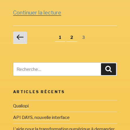
de
Continuer la lecture
« Commerce
/
Page
Navigation
Page
Négoce »
Page
Page
1
2
3
précédente
des
articles
Recherche
Recherc
pour
:
ARTICLES RÉCENTS
Qualiopi
API DAYS, nouvelle interface
L’aide pour la transformation numérique à demander