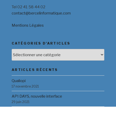
Tel 02 41 58 44 02
contact@bercelinformatique.com
Mentions Légales
CATÉGORIES D’ARTICLES
Catégories
d’Articles
ARTICLES RÉCENTS
Qualiopi
17 novembre 2021
API DAYS, nouvelle interface
29 juin 2021