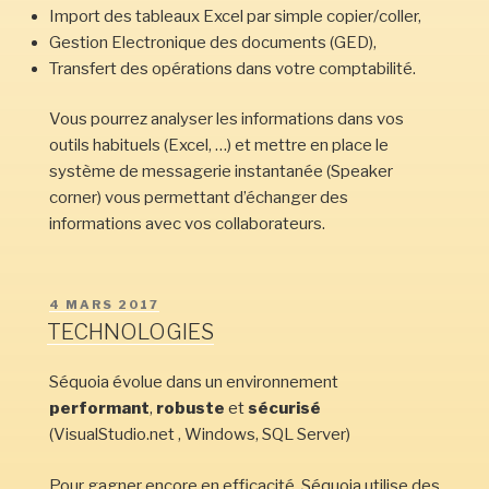
Import des tableaux Excel par simple copier/coller,
Gestion Electronique des documents (GED),
Transfert des opérations dans votre comptabilité.
Vous pourrez analyser les informations dans vos
outils habituels (Excel, …) et mettre en place le
système de messagerie instantanée (Speaker
corner) vous permettant d’échanger des
informations avec vos collaborateurs.
PUBLIÉ
4 MARS 2017
LE
TECHNOLOGIES
Séquoia évolue dans un environnement
performant
,
robuste
et
sécurisé
(VisualStudio.net , Windows, SQL Server)
Pour gagner encore en efficacité, Séquoia utilise des