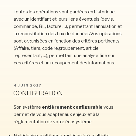
Toutes les opérations sont gardées en historique,
avec un identifiant et leurs liens éventuels (devis,
commande, BL, facture …), permettant l’annulation et
la reconstitution des flux de données.Vos opérations
sont organisées en fonction des critères pertinents
(Affaire, tiers, code regroupement, article,
représentant, …), permettant une analyse fine sur
ces critères et un recoupement des informations.
PUBLIÉ
4 JUIN 2017
LE
CONFIGURATION
Son système
entièrement configurable
vous
permet de vous adapter aux enjeux et à la
réglementation de votre écosystème :
Multidevise, multilingue, multisociété, multisite,