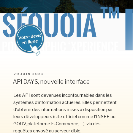
Aller
BERCEL INFORMATIQUE
SEQUOIA Polymorphic X'périence
au
contenu
principal
PUBLIÉ
29 JUIN 2021
LE
API DAYS, nouvelle interface
Les API
sont devenues
incontournables
dans les
systèmes d’information actuelles. Elles permettent
d’obtenir des informations mises à disposition par
leurs développeurs (site officiel comme l’INSEE ou
GOUV, plateforme E-Commerce, …), via des
requêtes envoyé au serveur cible.