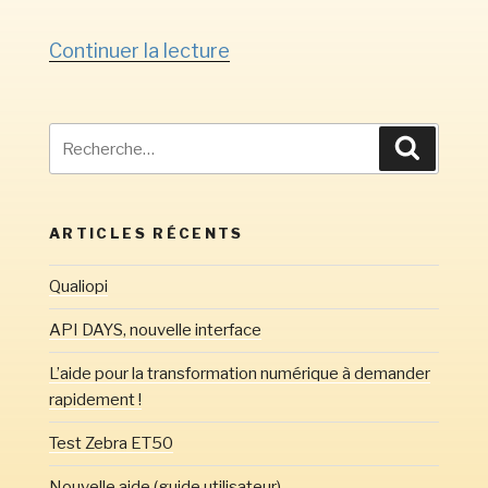
de
Continuer la lecture
« API
DAYS,
Recherche
nouvelle
Recherc
pour
interface »
:
ARTICLES RÉCENTS
Qualiopi
API DAYS, nouvelle interface
L’aide pour la transformation numérique à demander
rapidement !
Test Zebra ET50
Nouvelle aide (guide utilisateur)