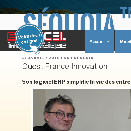
Aller
BERCEL INFORMA
au
SEQUOIA Polymorphic X'périence
contenu
principal
Accueil
Mobil
PUBLIÉ
17 JANVIER 2018
PAR
FRÉDÉRIC
LE
Ouest France Innovation
Son logiciel ERP simplifie la vie des entr