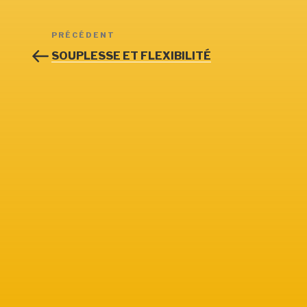
Navigation
Article
PRÉCÉDENT
de
précédent
SOUPLESSE ET FLEXIBILITÉ
l’article